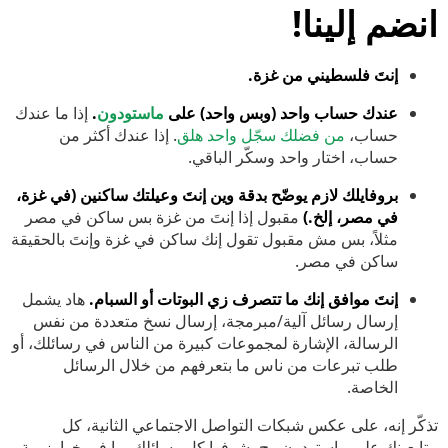
انضم إلينا!
إنتَ فلسطيني من غزة.
عندك حساب واحد (وبس واحد) على
ماستودون
.
إذا ما عندك
حساب،
من فضلك سجّل واحد هلق
. إذا عندك أكثر من
حساب، اختار واحد وسكّر الباقي.
بروفايلك لازم يوضّح بدقة وين إنتَ وعيلتك ساكنين (في غزة،
في مصر، إلخ.)
مقبول إذا إنتَ من غزة بس ساكن في مصر
مثلاً، بس مش مقبول تقول إنك ساكن في غزة وإنتَ بالحقيقة
ساكن في مصر.
إنتَ موافق إنك ما تتصرف زي البوتات أو السبام.
هاد يشمل
إرسال رسائل آلية/مبرمجة، إرسال نسخ متعددة من نفس
الرسالة، الإشارة لمجموعات كبيرة من الناس في رسائلك، أو
طلب تبرعات من ناس ما بتعرفهم من خلال الرسائل
الخاصة.
تذكّر إنه، على عكس شبكات التواصل الاجتماعي الثانية، كل
متابعينك على ماستودون رح يشوفوا كل رسائلك. ما في خوارزمية